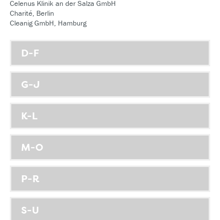
Celenus Klinik an der Salza GmbH
Charité, Berlin
Cleanig GmbH, Hamburg
D-F
G-J
K-L
M-O
P-R
S-U