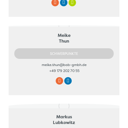
E-
Linkedin
XING
mail
Meike
Thun
SCHWERPUNKTE
meike.thun@bab-gmbh.de
+49 179 202 70 55
E-
Linkedin
mail
Markus
Lubkowitz