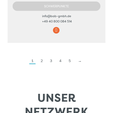
SCHWERPUNKTE
info@bab-gmbh.de
+49 40 800 084 514
E-
mail
1
2
3
4
5
→
UNSER
NETZWERK