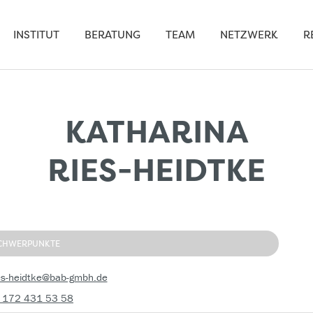
INSTITUT
BERATUNG
TEAM
NETZWERK
R
KATHARINA
RIES-HEIDTKE
CHWERPUNKTE
ies-heidtke@bab-gmbh.de
 172 431 53 58