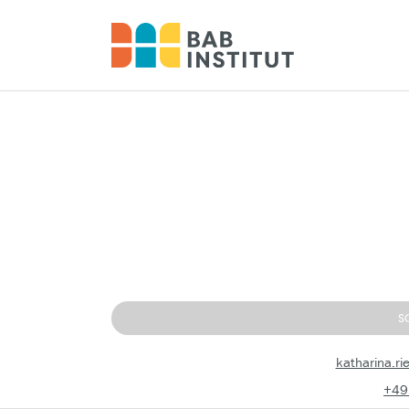
S
katharina.r
+49